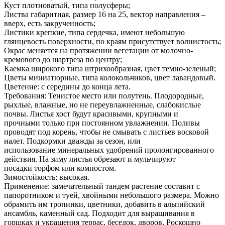
Куст плотноватый, типа полусферы;
Листва габаритная, размер 16 на 25, вектор направления –
вверх, есть закрученность;
Листики крепкие, типа сердечка, имеют небольшую
глянцевость поверхности, по краям присутствует волнистость;
Окрас меняется на протяжении вегетации от молочно-
кремового до шартреза по центру;
Каемка широкого типа штрихообразная, цвет темно-зеленый;
Цветы миниатюрные, типа колокольчиков, цвет лавандовый.
Цветение: с середины до конца лета.
Требования:
Тенистое место или полутень. Плодородные,
рыхлые, влажные, но не переувлажненные, слабокислые
почвы.
Листья хост будут красивыми, крупными и
прочными только при постоянном увлажнении. Поливы
проводят под корень, чтобы не смывать с листьев восковой
налет.
Подкормки дважды за сезон, или
использование минеральных удобрений пролонгированного
действия.
На зиму листья обрезают и мульчируют
посадки торфом или компостом.
Зимостойкость: высокая.
Применение: з
амечательный тандем растение составит с
папоротником и туей, хвойными небольшого размера. Можно
обрамить им тропинки, цветники, добавить в альпийский
ансамбль, каменный сад. Подходит для выращивания в
горшках и украшения террас, беседок, дворов. Роскошно