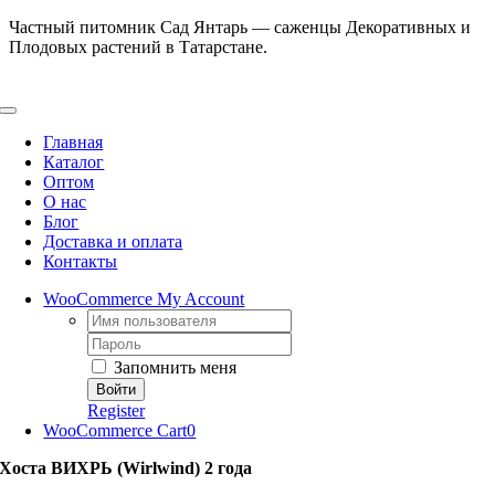
Skip
Частный питомник Сад Янтарь — саженцы Декоративных и
to
Плодовых растений в Татарстане.
content
Toggle
Navigation
Главная
Каталог
Оптом
О нас
Блог
Доставка и оплата
Контакты
WooCommerce My Account
Username:
Password:
Запомнить меня
Register
WooCommerce Cart
0
Хоста ВИХРЬ (Wirlwind) 2 года