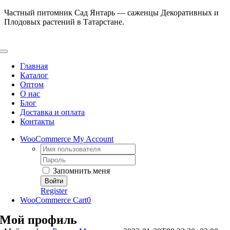
Skip
Частный питомник Сад Янтарь — саженцы Декоративных и
to
Плодовых растений в Татарстане.
content
Toggle
Navigation
Главная
Каталог
Оптом
О нас
Блог
Доставка и оплата
Контакты
WooCommerce My Account
Username:
Password:
Запомнить меня
Register
WooCommerce Cart
0
Мой профиль