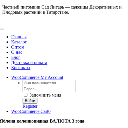
Skip
Частный питомник Сад Янтарь — саженцы Декоративных и
to
Плодовых растений в Татарстане.
content
Toggle
Navigation
Главная
Каталог
Оптом
О нас
Блог
Доставка и оплата
Контакты
WooCommerce My Account
Username:
Password:
Запомнить меня
Register
WooCommerce Cart
0
Яблоня колонновидная ВАЛЮТА 3 года