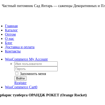
Skip
Частный питомник Сад Янтарь — саженцы Декоративных и Пло
to
content
oggle
avigation
Главная
Каталог
Оптом
О нас
Блог
Доставка и оплата
Контакты
WooCommerce My Account
Username:
Password:
Запомнить меня
Register
WooCommerce Cart
0
рбарис тунберга ОРАНДЖ РОКЕТ (Orange Rocket)