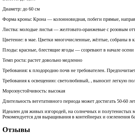
Диаметр: до 60 см
Форма кроны: Крона — колонновидная, побеги прямые, направ
Листва: молодые листья — желтовато-оранжевые с розовым от
Цветение: в мае. Цветки многочисленные, жёлтые, собраны в 
Плоды: красные, блестящие ягоды — созревают в начале осени
Темп роста: растет довольно медленно
Требования: к плодородию почв не требователен. Предпочитае
Требования к освещению: светолюбивый, , выносит легкую пол
Морозоустойчивость: высокая
Длительность вегетативного периода может достигать 50-60 лет
Идеален для живых изгородей, на солнечных и полутенистых ме
Рекомендуется для выращивания в контейнерах и озеленения б
Отзывы