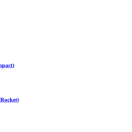
pact)
Rocket)