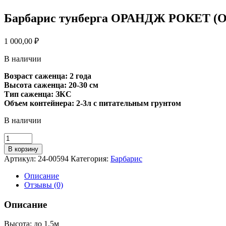
Барбарис тунберга ОРАНДЖ РОКЕТ (Or
1 000,00
₽
В наличии
Возраст саженца: 2 года
Высота саженца: 20-30 см
Тип саженца: ЗКС
Объем контейнера: 2-3л с питательным грунтом
В наличии
Количество
товара
В корзину
Барбарис
Артикул:
24-00594
Категория:
Барбарис
тунберга
ОРАНДЖ
Описание
РОКЕТ
Отзывы (0)
(Orange
Rocket)
Описание
Высота: до 1,5м