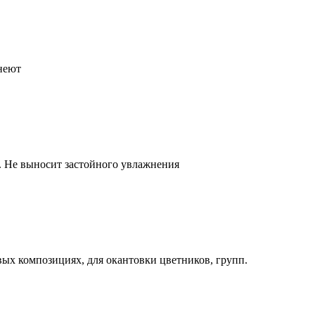
неют
. Не выносит застойного увлажнения
вых композициях, для окантовки цветников, групп.