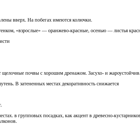
лены вверх. На побегах имеются колючки.
тенком, «взрослые» — оранжево-красные, осенью — листья крас
кисти
т щелочные почвы с хорошим дренажом. Засухо- и жароустойчив
утень. В затененных местах декоративность снижается
.
стах. в групповых посадках, как акцент в древесно-кустарнико
алконов.