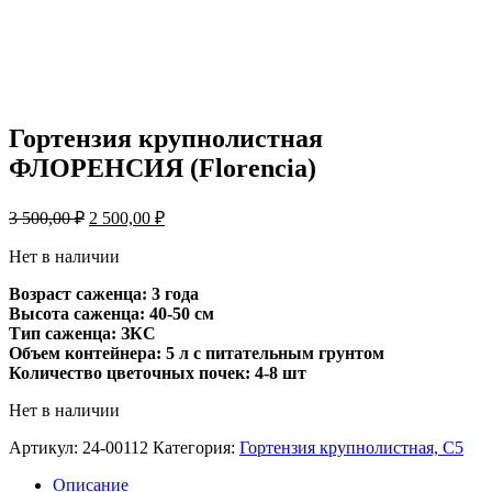
Гортензия крупнолистная
ФЛОРЕНСИЯ (Florencia)
Первоначальная
Текущая
3 500,00
₽
2 500,00
₽
цена
цена:
составляла
2
Нет в наличии
3
500,00 ₽.
Возраст саженца: 3 года
500,00 ₽.
Высота саженца: 40-50 см
Тип саженца: ЗКС
Объем контейнера: 5 л с питательным грунтом
Количество цветочных почек: 4-8 шт
Нет в наличии
Артикул:
24-00112
Категория:
Гортензия крупнолистная, С5
Описание