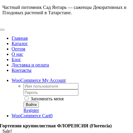
Skip
Частный питомник Сад Янтарь — саженцы Декоративных и
to
Плодовых растений в Татарстане.
content
Toggle
Navigation
Главная
Каталог
Оптом
О нас
Блог
Доставка и оплата
Контакты
WooCommerce My Account
Username:
Password:
Запомнить меня
Register
WooCommerce Cart
0
Гортензия крупнолистная ФЛОРЕНСИЯ (Florencia)
Sale!