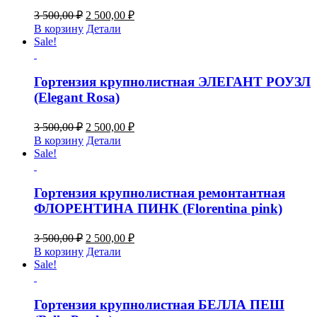
Первоначальная
Текущая
3 500,00
₽
2 500,00
₽
цена
цена:
В корзину
Детали
составляла
2
Sale!
3
500,00 ₽.
500,00 ₽.
Гортензия крупнолистная ЭЛЕГАНТ РОУЗЛ
(Elegant Rosa)
Первоначальная
Текущая
3 500,00
₽
2 500,00
₽
цена
цена:
В корзину
Детали
составляла
2
Sale!
3
500,00 ₽.
500,00 ₽.
Гортензия крупнолистная ремонтантная
ФЛОРЕНТИНА ПИНК (Florentina pink)
Первоначальная
Текущая
3 500,00
₽
2 500,00
₽
цена
цена:
В корзину
Детали
составляла
2
Sale!
3
500,00 ₽.
500,00 ₽.
Гортензия крупнолистная БЕЛЛА ПЕШ