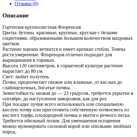
Отзывы (0)
Описание
Гортензия крупнолистная Флоренсия
Цветы: бутоны красивые, крупные, круглые с белыми
соцветиями, образованными большим количеством махровых
цветков.
Растение хорошо ветвится и имеет крепкие стебли. Темпы
роста умеренные. Флоренция отлично подходит для
выращивания в горшках.
Высота 120 сантиметров, в горшечной культуре растение
вырастает до 80 см.
Свет: любит полутень
Почва: предпочитает свежие или влажные, от кислых до
слабощелочных, богатые почвы.
Зимостойкость: низкая до — 23 градусов, требуется укрытие в
сентябре, до наступления заморозков, как для роз.
При посадке лучше всего использовать или специальную
кислую почву или приготовить собственную почвосмесь из
кислого торфа, плодородной почвы и мытого речного песка.
Требуется обильный полив. Для уменьшения испарения
можно мульчировать сосновой корой или опилками хвойных
пород.