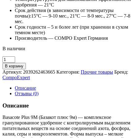
удобрения — 21°С
Срок действия (в зависимости от температуры
почвы):15°С — 9-10 мес., 21°С — 8-9 мес., 27°С — 7-8
мес.
Срок годности – 5 и более лет (при хранении в сухом
темном месте)
Производитель — COMPO Expert Германия
В наличии
Количество
товара
В корзину
Удобрение
Артикул:
2039262463665
Категория:
Прочие товары
Бренд:
БАЗАКОТ
CompoExpert
9
месяцев
Описание
(Basacote
Отзывы (0)
Plus
9m),
Описание
500
грамм
Basacote Plus 9M (Базакот плюс 9м) — комплексное
гранулированное удобрение с контролируемым выделением
питательных веществ на основе соединений азота, фосфора,
калия, серы и микроэлементов. Форма выпуска – мелкие