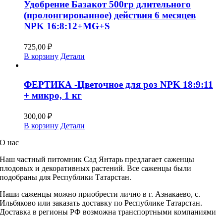
Удобрение Базакот 500гр длительного
(пролонгированное) действия 6 месяцев
NPK 16:8:12+MG+S
725,00
₽
В корзину
Детали
ФЕРТИКА -Цветочное для роз NPK 18:9:11
+ микро, 1 кг
300,00
₽
В корзину
Детали
О нас
Наш частный питомник
Сад Янтарь предлагает саженцы
плодовых и декоративных растений. Все саженцы были
подобраны для Республики Татарстан.
Наши саженцы можно приобрести лично в г. Азнакаево, с.
Ильбяково или заказать доставку по Республике Татарстан.
Доставка в регионы РФ возможна транспортными компаниями