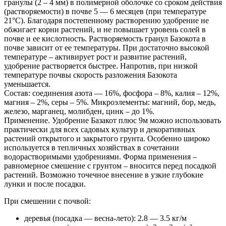
гранулы (2 – 4 мм) в полимерной оболочке со сроком действия
(растворяемости) в почве 5 — 6 месяцев (при температуре
21°С). Благодаря постепенному растворению удобрение не
обжигает корни растений, и не повышает уровень солей в
почве и ее кислотность. Растворяемость гранул Базокота в
почве зависит от ее температуры. При достаточно высокой
температуре – активирует рост и развитие растений,
удобрение растворяется быстрее. Напротив, при низкой
температуре почвы скорость разложения Базокота
уменьшается.
Состав: соединения азота — 16%, фосфора – 8%, калия – 12%,
магния – 2%, серы – 5%. Микроэлементы: магний, бор, медь,
железо, марганец, молибден, цинк – до 1%.
Применение. Удобрение Базакот плюс 9м можно использовать
практически для всех садовых культур и декоративных
растений открытого и закрытого грунта. Особенно широко
используется в тепличных хозяйствах в сочетании
водорастворимыми удобрениями. Форма применения –
равномерное смешение с грунтом – вносится перед посадкой
растений. Возможно точечное внесение в узкие глубокие
лунки и после посадки.
При смешении с почвой:
деревья (посадка — весна-лето): 2.8 — 3.5 кг/м