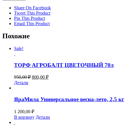
Share On Facebook
Tweet This Product
Pin This Product
Email This Product
Похожие
Sale!
ТОРФ АГРОБАЛТ ЦВЕТОЧНЫЙ 70л
Первоначальная
Текущая
950,00
₽
800,00
₽
цена
цена:
Детали
составляла
800,00 ₽.
950,00 ₽.
ЯраМила Универсальное весна-лето, 2,5 кг
1 200,00
₽
В корзину
Детали