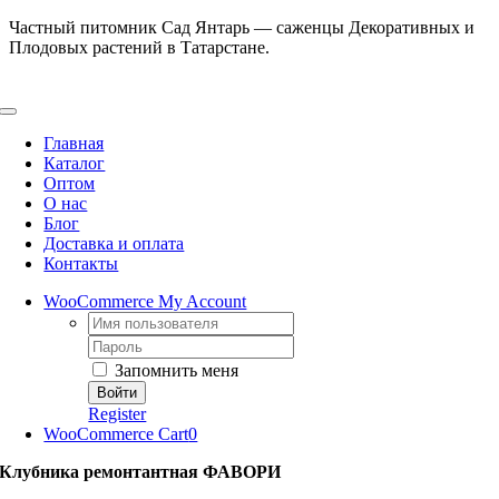
Skip
Частный питомник Сад Янтарь — саженцы Декоративных и
to
Плодовых растений в Татарстане.
content
Toggle
Navigation
Главная
Каталог
Оптом
О нас
Блог
Доставка и оплата
Контакты
WooCommerce My Account
Username:
Password:
Запомнить меня
Register
WooCommerce Cart
0
Клубника ремонтантная ФАВОРИ