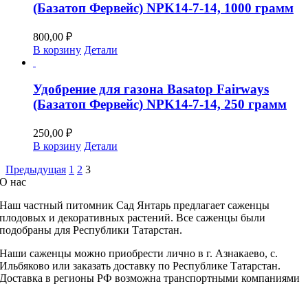
(Базатоп Фервейс) NPK14-7-14, 1000 грамм
800,00
₽
В корзину
Детали
Удобрение для газона Basatop Fairways
(Базатоп Фервейс) NPK14-7-14, 250 грамм
250,00
₽
В корзину
Детали
Предыдущая
1
2
3
О нас
Наш частный питомник
Сад Янтарь предлагает саженцы
плодовых и декоративных растений. Все саженцы были
подобраны для Республики Татарстан.
Наши саженцы можно приобрести лично в г. Азнакаево, с.
Ильбяково или заказать доставку по Республике Татарстан.
Доставка в регионы РФ возможна транспортными компаниями