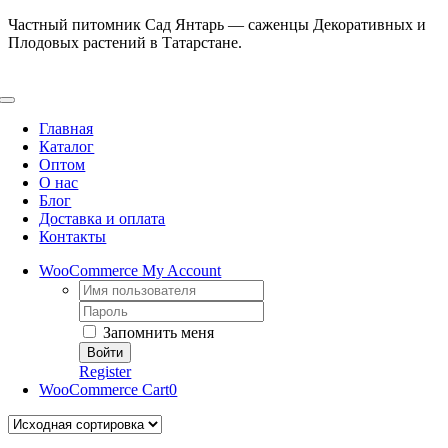
Skip
Частный питомник Сад Янтарь — саженцы Декоративных и
to
Плодовых растений в Татарстане.
content
Toggle
Navigation
Главная
Каталог
Оптом
О нас
Блог
Доставка и оплата
Контакты
WooCommerce My Account
Username:
Password:
Запомнить меня
Register
WooCommerce Cart
0