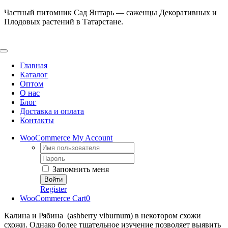
Skip
Частный питомник Сад Янтарь — саженцы Декоративных и
to
Плодовых растений в Татарстане.
content
Toggle
Navigation
Главная
Каталог
Оптом
О нас
Блог
Доставка и оплата
Контакты
WooCommerce My Account
Username:
Password:
Запомнить меня
Register
WooCommerce Cart
0
Калина и Рябина (ashberry viburnum) в некотором схожи
схожи. Однако более тщательное изучение позволяет выявить