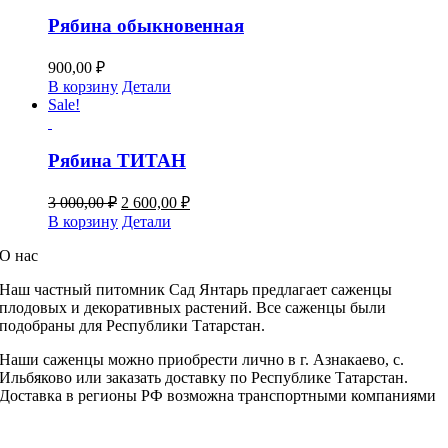
Рябина обыкновенная
900,00
₽
В корзину
Детали
Sale!
Рябина ТИТАН
Первоначальная
Текущая
3 000,00
₽
2 600,00
₽
цена
цена:
В корзину
Детали
составляла
2
3
О нас
600,00 ₽.
000,00 ₽.
Наш частный питомник
Сад Янтарь предлагает саженцы
плодовых и декоративных растений. Все саженцы были
подобраны для Республики Татарстан.
Наши саженцы можно приобрести лично в г. Азнакаево, с.
Ильбяково или заказать доставку по Республике Татарстан.
Доставка в регионы РФ возможна транспортными компаниями