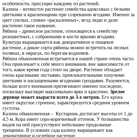
особенности, присущие каждому из растений.
Калина – ветвистое растение семейства адоксовых с белыми
цветками и краснеющими при созревании ягодами. Именно за
цвет спелых, словно «раскаленных», ягод люди и дали
растению такое название.
Рябина – древесное растение, относящееся к семейству
розоцветных, с собранными в кисти яркими ягодами.
Культура выращивается как декоративное и пищевое
растение, а дикие сорта рябины можно встретить на лесных
полянах, в оврагах, по берегам водоемов.
Рябина обыкновенная встречается в нашей стране очень часто.
Она привлекает к себе много внимания, вне зависимости от
того, какое время года стоит на дворе. Растение обладает
очень красивыми листьями, привлекательными пахучими
цветками и насыщенными ягодными гроздьями. Разумеется,
больше всего внимания притягивают именно последние,
поскольку выглядят максимально ярко и красочно.
Зрелое
деревце может вырасти всего до 3-х метров.
Его крона
имеет округлое строение, характеризуется средним уровнем
густоты.
Калина обыкновенная – Кустарник достигает высоты от 1 до
4,5 м. Кора имеет серо-коричневый оттенок. У большинства
видов на ней присутствуют небольшие продольные
трещинки. В условиях сада калину выращивают как
декоративное и целебное растение.