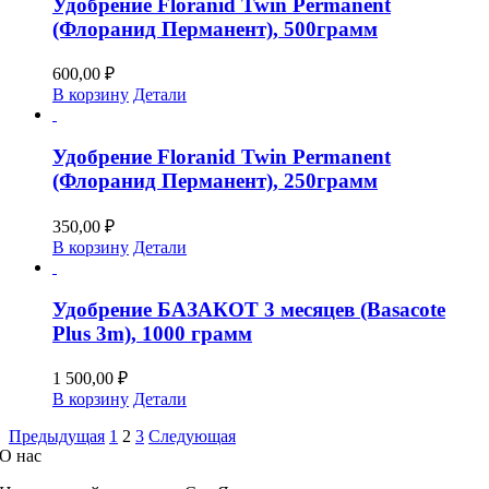
Удобрение Floranid Twin Permanent
(Флоранид Перманент), 500грамм
600,00
₽
В корзину
Детали
Удобрение Floranid Twin Permanent
(Флоранид Перманент), 250грамм
350,00
₽
В корзину
Детали
Удобрение БАЗАКОТ 3 месяцев (Basacote
Plus 3m), 1000 грамм
1 500,00
₽
В корзину
Детали
Предыдущая
1
2
3
Следующая
О нас