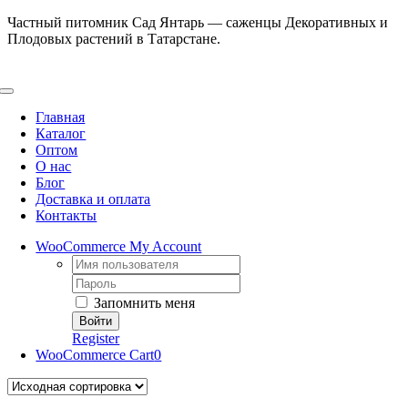
Skip
Частный питомник Сад Янтарь — саженцы Декоративных и
to
Плодовых растений в Татарстане.
content
Toggle
Navigation
Главная
Каталог
Оптом
О нас
Блог
Доставка и оплата
Контакты
WooCommerce My Account
Username:
Password:
Запомнить меня
Register
WooCommerce Cart
0