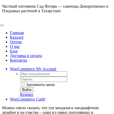
Skip
Частный питомник Сад Янтарь — саженцы Декоративных и
to
Плодовых растений в Татарстане.
content
Toggle
Navigation
Главная
Каталог
Оптом
О нас
Блог
Доставка и оплата
Контакты
WooCommerce My Account
Username:
Password:
Запомнить меня
Register
WooCommerce Cart
0
М
ожно смело сказать, что туя западная в ландшафтном
дизайне и на участке – одна из самых популярных и