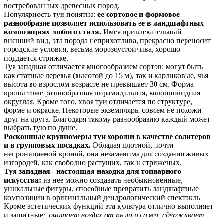
востребованных древесных пород.
Популярность туи понятна:
ее сортовое и формовое
разнообразие позволяет использовать ее в ландшафтных
композициях любого стиля.
Имея привлекательный
внешний вид, эта порода неприхотлива, прекрасно переносит
городские условия, весьма морозоустойчива, хорошо
поддается стрижке.
Туя западная отличается многообразием сортов: могут быть
как статные деревья (высотой до 15 м), так и карликовые, чья
высота во взрослом возрасте не превышает 30 см. Форма
кроны тоже разнообразная пирамидальная, колонновидная,
округлая. Кроме того, хвоя туи отличается по структуре,
форме и окраске. Некоторые экземпляры совсем не похожи
друг на друга. Благодаря такому разнообразию каждый может
выбрать тую по душе.
Роскошные крупномеры туи хороши в качестве солитеров
и в групповых посадках.
Обладая плотной, почти
непроницаемой кроной, она незаменима для создания живых
изгородей, как свободно растущих, так и стриженых.
Туя западная– настоящая находка для топиарного
искусства:
из нее можно создавать необыкновенные,
уникальные фигуры, способные превратить ландшафтные
композиции в оригинальный дендрологический спектакль.
Кроме эстетических функций эта культура отлично выполняет
и защитные:
очищает воздух от пыли и сажи,
сдерживает