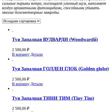
сильные порывы ветра,
поглощает уличный шум,
наполняет
воздух ароматными фитонцидами, способными убивать
многие болезнетворные микробы.
Туя Западная ВУДВАРДИ (Woodwardii)
2 500,00
₽
В корзину
Детали
Туя Западная ГОЛДЕН ГЛОБ (Golden globe)
2 500,00
₽
В корзину
Детали
Туя Западная ТИНИ ТИМ (Tiny Tim)
2 500,00
₽