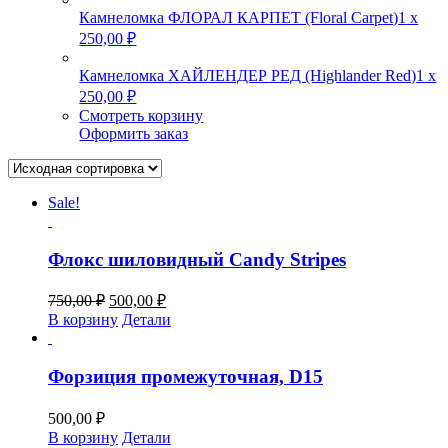
Камнеломка ФЛОРАЛ КАРПЕТ (Floral Carpet)
1
x
250,00
₽
Камнеломка ХАЙЛЕНДЕР РЕД (Highlander Red)
1
x
250,00
₽
Смотреть корзину
Оформить заказ
Sale!
Флокс шиловидный Candy Stripes
Первоначальная
Текущая
750,00
₽
500,00
₽
цена
цена:
В корзину
Детали
составляла
500,00 ₽.
750,00 ₽.
Форзиция промежуточная, D15
500,00
₽
В корзину
Детали