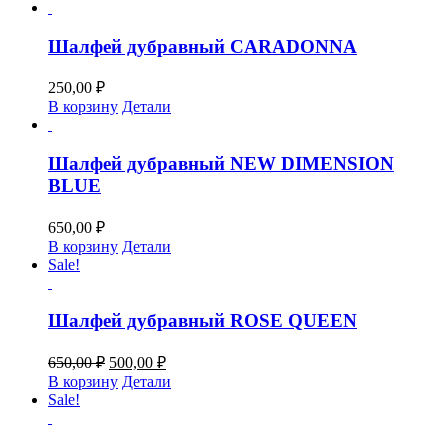
Шалфей дубравный CARADONNA
250,00
₽
В корзину
Детали
Шалфей дубравный NEW DIMENSION
BLUE
650,00
₽
В корзину
Детали
Sale!
Шалфей дубравный ROSE QUEEN
Первоначальная
Текущая
650,00
₽
500,00
₽
цена
цена:
В корзину
Детали
составляла
500,00 ₽.
Sale!
650,00 ₽.