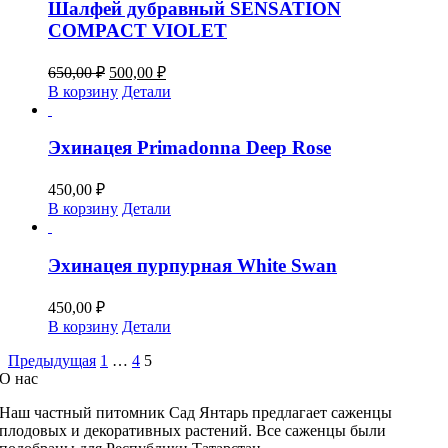
Шалфей дубравный SENSATION
COMPACT VIOLET
Первоначальная
Текущая
650,00
₽
500,00
₽
цена
цена:
В корзину
Детали
составляла
500,00 ₽.
650,00 ₽.
Эхинацея Primadonna Deep Rose
450,00
₽
В корзину
Детали
Эхинацея пурпурная White Swan
450,00
₽
В корзину
Детали
Предыдущая
1
…
4
5
О нас
Наш частный питомник
Сад Янтарь предлагает саженцы
плодовых и декоративных растений. Все саженцы были