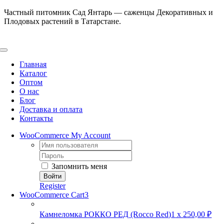
Skip
Частный питомник Сад Янтарь — саженцы Декоративных и
to
Плодовых растений в Татарстане.
content
Toggle
Navigation
Главная
Каталог
Оптом
О нас
Блог
Доставка и оплата
Контакты
WooCommerce My Account
Username:
Password:
Запомнить меня
Register
WooCommerce Cart
3
Камнеломка РОККО РЕД (Rocco Red)
1
x
250,00
₽