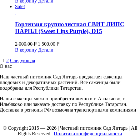
В корзину
Детали
составляла
1
Sale!
2
500,00 ₽.
000,00 ₽.
Гортензия крупнолистная СВИТ ЛИПС
ПАРПЛ (Sweet Lips Purple), D15
Первоначальная
Текущая
2 000,00
₽
1 500,00
₽
цена
цена:
В корзину
Детали
составляла
1
2
1
2
Следующая
500,00 ₽.
О нас
000,00 ₽.
Наш частный питомник
Сад Янтарь предлагает саженцы
плодовых и декоративных растений. Все саженцы были
подобраны для Республики Татарстан.
Наши саженцы можно приобрести лично в г. Азнакаево, с.
Ильбяково или заказать доставку по Республике Татарстан.
Доставка в регионы РФ возможна транспортными компаниями
© Copyright 2015 — 2026 | Частный питомник Сад Янтарь | All
Rights Reserved |
Политика конфиденциальности