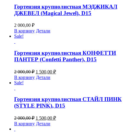
000,00 ₽.
Гортензия крупнолистная МЭДЖИКАЛ
ДЖЕВЕЛ (Magical Jewel), D15
2 000,00
₽
В корзину
Детали
Sale!
Гортензия крупнолистная КОНФЕТТИ
ПАНТЕР (Confetti Panther), D15
Первоначальная
Текущая
2 000,00
₽
1 500,00
₽
цена
цена:
В корзину
Детали
составляла
1
Sale!
2
500,00 ₽.
000,00 ₽.
Гортензия крупнолистная СТАЙЛ ПИНК
(STYLE PINK), D15
Первоначальная
Текущая
2 000,00
₽
1 500,00
₽
цена
цена:
В корзину
Детали
составляла
1