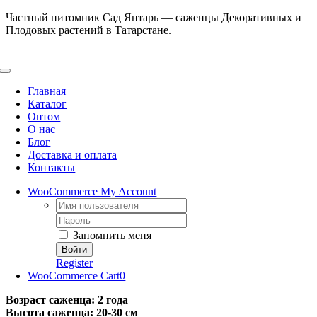
Skip
Частный питомник Сад Янтарь — саженцы Декоративных и
to
Плодовых растений в Татарстане.
content
Toggle
Navigation
Главная
Каталог
Оптом
О нас
Блог
Доставка и оплата
Контакты
WooCommerce My Account
Username:
Password:
Запомнить меня
Register
WooCommerce Cart
0
Возраст саженца: 2 года
Высота саженца: 20-30 см