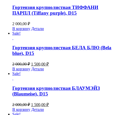
2
500,00 ₽.
000,00 ₽.
Гортензия крупнолистная ТИФФАНИ
ПАРПЛ (Tiffany purple), D15
2 000,00
₽
В корзину
Детали
Sale!
Гортензия крупнолистная БЕЛА БЛЮ (Bela
blue), D15
Первоначальная
Текущая
2 000,00
₽
1 500,00
₽
цена
цена:
В корзину
Детали
составляла
1
Sale!
2
500,00 ₽.
000,00 ₽.
Гортензия крупнолистная БЛАУМЭЙЗ
(Blaumeise), D15
Первоначальная
Текущая
2 000,00
₽
1 500,00
₽
цена
цена:
В корзину
Детали
составляла
1
Sale!