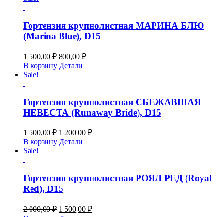
2
500,00 ₽.
000,00 ₽.
Гортензия крупнолистная МАРИНА БЛЮ
(Marina Blue), D15
Первоначальная
Текущая
1 500,00
₽
800,00
₽
цена
цена:
В корзину
Детали
составляла
800,00 ₽.
Sale!
1
500,00 ₽.
Гортензия крупнолистная СБЕЖАВШАЯ
НЕВЕСТА (Runaway Bride), D15
Первоначальная
Текущая
1 500,00
₽
1 200,00
₽
цена
цена:
В корзину
Детали
составляла
1
Sale!
1
200,00 ₽.
500,00 ₽.
Гортензия крупнолистная РОЯЛ РЕД (Royal
Red), D15
Первоначальная
Текущая
2 000,00
₽
1 500,00
₽
цена
цена: