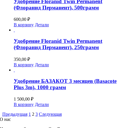
Удобрение Floranid Twin Permanent
(Флоранид Перманент), 500грамм
600,00
₽
В корзину
Детали
Удобрение Floranid Twin Permanent
(Флоранид Перманент), 250грамм
350,00
₽
В корзину
Детали
Удобрение БАЗАКОТ 3 месяцев (Basacote
Plus 3m), 1000 грамм
1 500,00
₽
В корзину
Детали
Предыдущая
1
2
3
Следующая
О нас