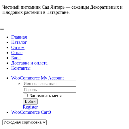
Skip
Частный питомник Сад Янтарь — саженцы Декоративных и
to
Плодовых растений в Татарстане.
content
Toggle
Navigation
Главная
Каталог
Оптом
О нас
Блог
Доставка и оплата
Контакты
WooCommerce My Account
Username:
Password:
Запомнить меня
Register
WooCommerce Cart
0